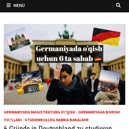
MENÜ
GERMANIYADA MAGISTRATURA O\'QISH
/
GERMANIYAGA BORISH
YO\'LLARI
/
STUDIENKOLLEG HAMDA BAKALAVR
6 Gründe in Deutschland zu studieren