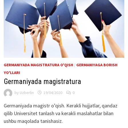
GERMANIYADA MAGISTRATURA O'QISH
/
GERMANIYAGA BORISH
YO'LLARI
Germaniyada magistratura
by
Uzberlin
19/04/2020
0
Germaniyada magistr o’qish. Kerakli hujjatlar, qandaz
qilib Universitet tanlash va kerakli maslahatlar bilan
ushbu maqolada tanishasiz.