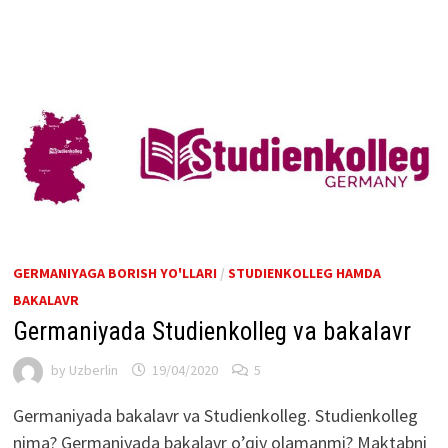
GERMANIYAGA BORISH YO'LLARI
/
STUDIENKOLLEG HAMDA
BAKALAVR
Germaniyada Studienkolleg va bakalavr
by
Uzberlin
19/04/2020
5
Germaniyada bakalavr va Studienkolleg. Studienkolleg
nima? Germaniyada bakalavr o’qiy olamanmi? Maktabni