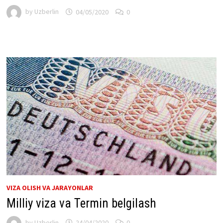
by
Uzberlin
04/05/2020
0
VIZA OLISH VA JARAYONLAR
Milliy viza va Termin belgilash
by
Uzberlin
24/04/2020
0